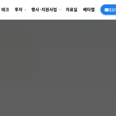
테크
투자
행사·지원사업
자료실
베타랩
SU