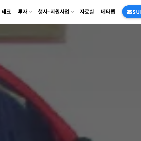
테크
투자
행사·지원사업
자료실
베타랩
SU