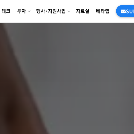
테크
투자
행사·지원사업
자료실
베타랩
SU