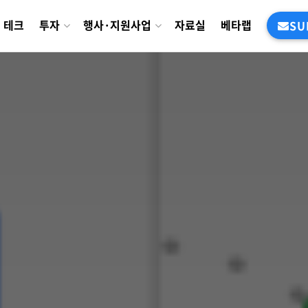
테크
투자
행사·지원사업
자료실
베타랩
SU