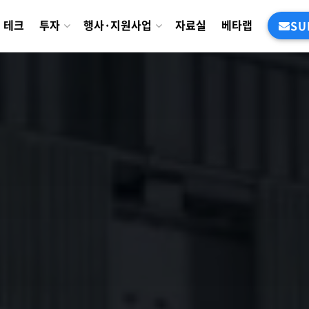
테크
투자
행사·지원사업
자료실
베타랩
SU