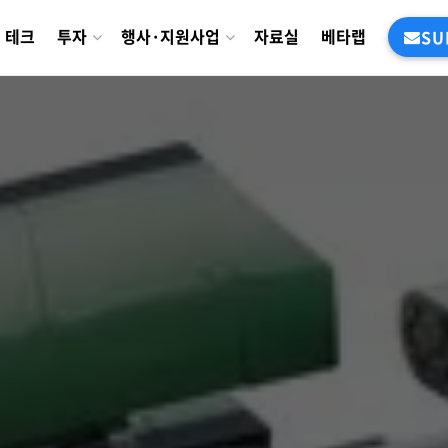
테크
투자
행사·지원사업
자료실
베타랩
SU