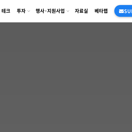
테크
투자
행사·지원사업
자료실
베타랩
SU