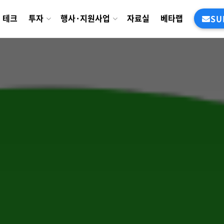
테크
투자
행사·지원사업
자료실
베타랩
SU