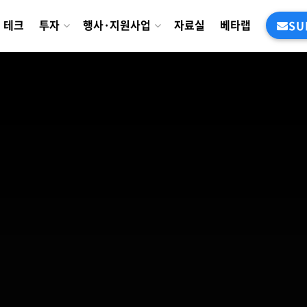
테크
투자
행사·지원사업
자료실
베타랩
SU