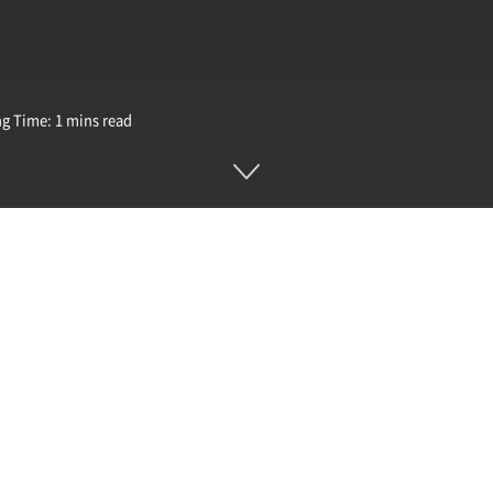
g Time: 1 mins read
정 영상을 공개했다. 1분 남짓 영상이지만 비전 프로가 완성되
업이다. 덧글에서 일론 머스크는 시험해볼 게 기다려진다고 밝히
gin today! We’re so excited for you to
or the first time!
twitter.com/2cqzvz5Wjq