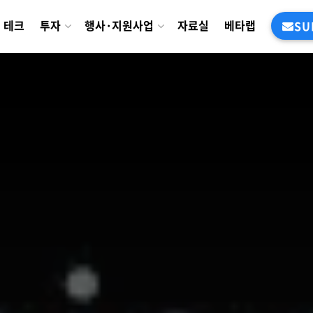
테크
투자
행사·지원사업
자료실
베타랩
SU