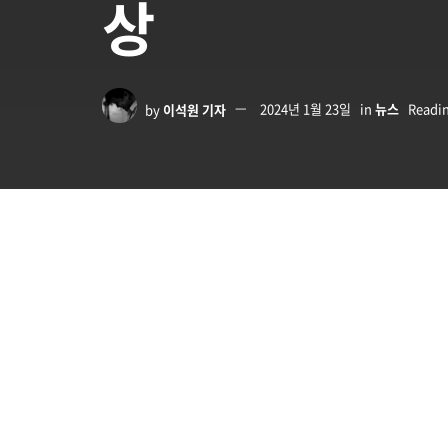
상
by
이석원 기자
2024년 1월 23일
in
뉴스
Readin
팀쿡 애플 CEO가 엑스에서 애플 비전 프로 제작 공
어 가는 모습을 담고 있다. 거의 로봇을 이용한 작
기도 했다.
Apple Vision Pro pre-orders be
experience spatial computing f
https://t.co/YAN2kdfZY0
pic.