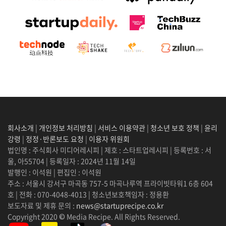
회사소개
|
개인정보 처리방침
|
서비스 이용약관
|
청소년 보호 정책
|
윤리
강령
|
정정·반론보도 요청
|
이용자 위원회
법인명 : 주식회사 미디어레시피 | 제호 : 스타트업레시피 | 등록번호 : 서
울, 아55704 | 등록일자 : 2024년 11월 14일
발행인 : 이석원 | 편집인 : 이석원
주소 : 서울시 강서구 마곡동 757-5 마곡나루역 프라이빗타워1 6층 604
호 | 전화 : 070-4048-4013 | 청소년보호책임자 : 정용환
보도자료 및 제휴 문의 :
news@startuprecipe.co.kr
Copyright 2020 © Media Recipe. All Rights Reserved.