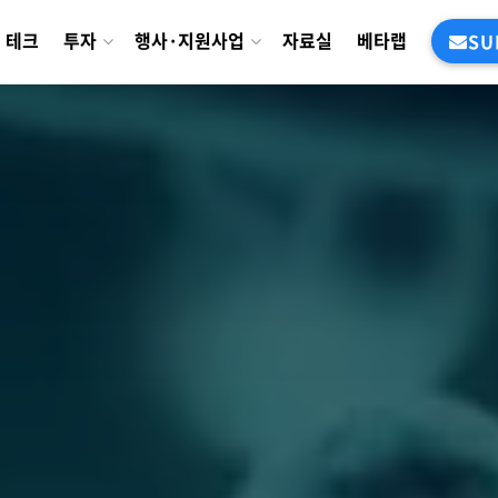
테크
투자
행사·지원사업
자료실
베타랩
SU