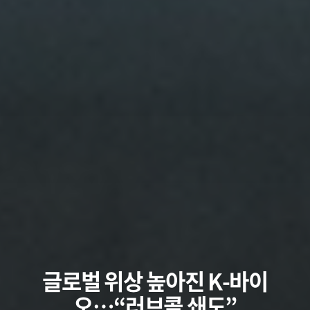
글로벌 위상 높아진 K-바이
오…“러브콜 쇄도”